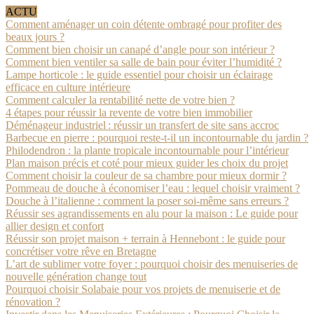
ACTU
Comment aménager un coin détente ombragé pour profiter des
beaux jours ?
Comment bien choisir un canapé d’angle pour son intérieur ?
Comment bien ventiler sa salle de bain pour éviter l’humidité ?
Lampe horticole : le guide essentiel pour choisir un éclairage
efficace en culture intérieure
Comment calculer la rentabilité nette de votre bien ?
4 étapes pour réussir la revente de votre bien immobilier
Déménageur industriel : réussir un transfert de site sans accroc
Barbecue en pierre : pourquoi reste-t-il un incontournable du jardin ?
Philodendron : la plante tropicale incontournable pour l’intérieur
Plan maison précis et coté pour mieux guider les choix du projet
Comment choisir la couleur de sa chambre pour mieux dormir ?
Pommeau de douche à économiser l’eau : lequel choisir vraiment ?
Douche à l’italienne : comment la poser soi-même sans erreurs ?
Réussir ses agrandissements en alu pour la maison : Le guide pour
allier design et confort
Réussir son projet maison + terrain à Hennebont : le guide pour
concrétiser votre rêve en Bretagne
L’art de sublimer votre foyer : pourquoi choisir des menuiseries de
nouvelle génération change tout
Pourquoi choisir Solabaie pour vos projets de menuiserie et de
rénovation ?