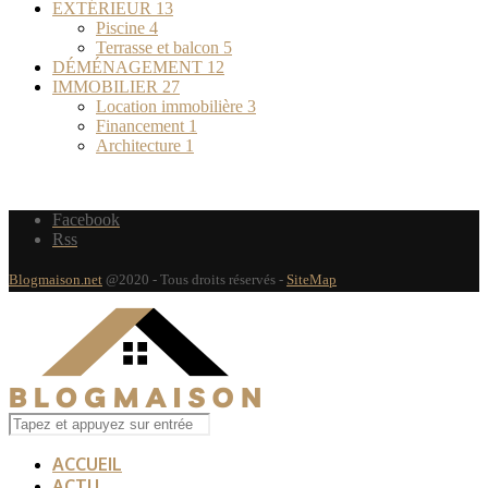
EXTÉRIEUR
13
Piscine
4
Terrasse et balcon
5
DÉMÉNAGEMENT
12
IMMOBILIER
27
Location immobilière
3
Financement
1
Architecture
1
Facebook
Rss
Blogmaison.net
@2020 - Tous droits réservés -
SiteMap
ACCUEIL
ACTU