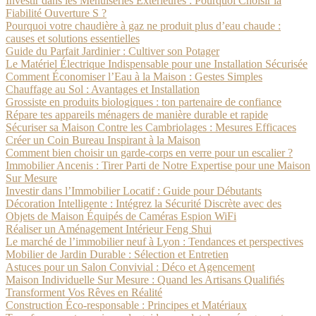
Investir dans les Menuiseries Extérieures : Pourquoi Choisir la
Fiabilité Ouverture S ?
Pourquoi votre chaudière à gaz ne produit plus d’eau chaude :
causes et solutions essentielles
Guide du Parfait Jardinier : Cultiver son Potager
Le Matériel Électrique Indispensable pour une Installation Sécurisée
Comment Économiser l’Eau à la Maison : Gestes Simples
Chauffage au Sol : Avantages et Installation
Grossiste en produits biologiques : ton partenaire de confiance
Répare tes appareils ménagers de manière durable et rapide
Sécuriser sa Maison Contre les Cambriolages : Mesures Efficaces
Créer un Coin Bureau Inspirant à la Maison
Comment bien choisir un garde-corps en verre pour un escalier ?
Immobilier Ancenis : Tirer Parti de Notre Expertise pour une Maison
Sur Mesure
Investir dans l’Immobilier Locatif : Guide pour Débutants
Décoration Intelligente : Intégrez la Sécurité Discrète avec des
Objets de Maison Équipés de Caméras Espion WiFi
Réaliser un Aménagement Intérieur Feng Shui
Le marché de l’immobilier neuf à Lyon : Tendances et perspectives
Mobilier de Jardin Durable : Sélection et Entretien
Astuces pour un Salon Convivial : Déco et Agencement
Maison Individuelle Sur Mesure : Quand les Artisans Qualifiés
Transforment Vos Rêves en Réalité
Construction Éco-responsable : Principes et Matériaux