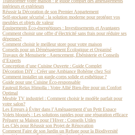
Transformer votre maison : le guide complet des aménagements
intérieurs et extérieurs
Réussir la Décoration de son Premier Appartement
Self-stockage sécurisé : la solution moderne pour protéger vos
meubles et objets de valeur
Équipements Éco-énergétiques : Investissements et Avantages
Comment choisir une offre d’électricité sans frais pour réduire ses
dépenses?
Comment choisir le meilleur store pour votre maison
Conseils pour un Déménagement Écologique et Organisé
Travaux de Menuiserie : Agencement, Ébénisterie et Conseils
d’Experts
Conception d’une Cuisine Ouverte : Guide Complet
Décoration DIY : Créer une Ambiance Bohème chez Soi
Comment installer un garde-corps solide et esthétique ?
Guide pour une Cuisine Éco-responsable
Fauteuil Relax Himolla : Votre Allié Bien-être pour un Confort
Optimal
Meuble TV industriel : Comment choisir le modèle parfait pour
votre salon?
Les Erreurs à Éviter dans l’Aménagement d’un Petit Espace
Volets bloqués : Les solutions rapides pour une réparation efficace
Préparer sa Maison pour l’Hiver : Conseils Utiles
Les Clés pour Réussir son Projet de Rénovation
Comment Faire de son Jardin un Refuge pour la Biodiversité