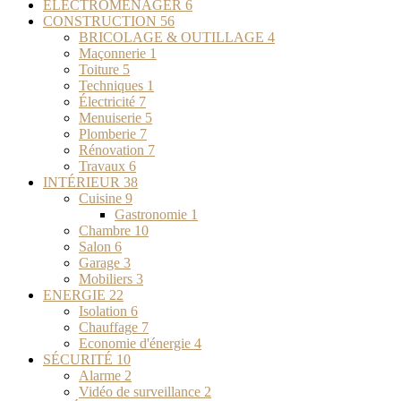
ELECTROMENAGER
6
CONSTRUCTION
56
BRICOLAGE & OUTILLAGE
4
Maçonnerie
1
Toiture
5
Techniques
1
Électricité
7
Menuiserie
5
Plomberie
7
Rénovation
7
Travaux
6
INTÉRIEUR
38
Cuisine
9
Gastronomie
1
Chambre
10
Salon
6
Garage
3
Mobiliers
3
ENERGIE
22
Isolation
6
Chauffage
7
Economie d'énergie
4
SÉCURITÉ
10
Alarme
2
Vidéo de surveillance
2