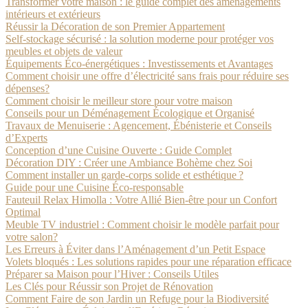
Transformer votre maison : le guide complet des aménagements
intérieurs et extérieurs
Réussir la Décoration de son Premier Appartement
Self-stockage sécurisé : la solution moderne pour protéger vos
meubles et objets de valeur
Équipements Éco-énergétiques : Investissements et Avantages
Comment choisir une offre d’électricité sans frais pour réduire ses
dépenses?
Comment choisir le meilleur store pour votre maison
Conseils pour un Déménagement Écologique et Organisé
Travaux de Menuiserie : Agencement, Ébénisterie et Conseils
d’Experts
Conception d’une Cuisine Ouverte : Guide Complet
Décoration DIY : Créer une Ambiance Bohème chez Soi
Comment installer un garde-corps solide et esthétique ?
Guide pour une Cuisine Éco-responsable
Fauteuil Relax Himolla : Votre Allié Bien-être pour un Confort
Optimal
Meuble TV industriel : Comment choisir le modèle parfait pour
votre salon?
Les Erreurs à Éviter dans l’Aménagement d’un Petit Espace
Volets bloqués : Les solutions rapides pour une réparation efficace
Préparer sa Maison pour l’Hiver : Conseils Utiles
Les Clés pour Réussir son Projet de Rénovation
Comment Faire de son Jardin un Refuge pour la Biodiversité