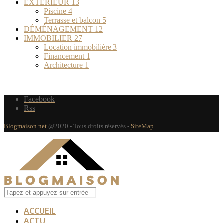
EXTÉRIEUR
13
Piscine
4
Terrasse et balcon
5
DÉMÉNAGEMENT
12
IMMOBILIER
27
Location immobilière
3
Financement
1
Architecture
1
Facebook
Rss
Blogmaison.net
@2020 - Tous droits réservés -
SiteMap
ACCUEIL
ACTU