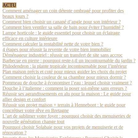
ACTU
Comment aménager un coin détente ombragé pour profiter des
beaux jours ?
Comment bien choisir un canapé d’angle pour son intérieur ?
Comment bien ventiler sa salle de bain pour éviter l’humidité ?
Lampe horticole : le guide essentiel pour choisir un éclairage
efficace en culture intérieure
Comment calculer la rentabilité nette de votre bien ?
4 étapes pour réussir la revente de votre bien immobilier
Déménageur industriel : réussir un transfert de site sans accroc
Barbecue en pierre : pourquoi reste-t-il un incontournable du jardin ?
Philodendron : la plante tropicale incontournable pour l’intérieur
Plan maison précis et coté pour mieux guider les choix du projet
Comment choisir la couleur de sa chambre pour mieux dormir ?
Pommeau de douche à économiser l’eau : lequel choisir vraiment ?
Douche à l’italienne : comment la poser soi-même sans erreurs ?
Réussir ses agrandissements en alu pour la maison : Le guide pour
allier design et confort
Réussir son projet maison + terrain à Hennebont : le guide pour
concrétiser votre rêve en Bretagne
L’art de sublimer votre foyer : pourquoi choisir des menuiseries de
nouvelle génération change tout
Pourquoi choisir Solabaie pour vos projets de menuiserie et de
rénovation ?