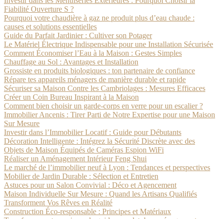
Investir dans les Menuiseries Extérieures : Pourquoi Choisir la
Fiabilité Ouverture S ?
Pourquoi votre chaudière à gaz ne produit plus d’eau chaude :
causes et solutions essentielles
Guide du Parfait Jardinier : Cultiver son Potager
Le Matériel Électrique Indispensable pour une Installation Sécurisée
Comment Économiser l’Eau à la Maison : Gestes Simples
Chauffage au Sol : Avantages et Installation
Grossiste en produits biologiques : ton partenaire de confiance
Répare tes appareils ménagers de manière durable et rapide
Sécuriser sa Maison Contre les Cambriolages : Mesures Efficaces
Créer un Coin Bureau Inspirant à la Maison
Comment bien choisir un garde-corps en verre pour un escalier ?
Immobilier Ancenis : Tirer Parti de Notre Expertise pour une Maison
Sur Mesure
Investir dans l’Immobilier Locatif : Guide pour Débutants
Décoration Intelligente : Intégrez la Sécurité Discrète avec des
Objets de Maison Équipés de Caméras Espion WiFi
Réaliser un Aménagement Intérieur Feng Shui
Le marché de l’immobilier neuf à Lyon : Tendances et perspectives
Mobilier de Jardin Durable : Sélection et Entretien
Astuces pour un Salon Convivial : Déco et Agencement
Maison Individuelle Sur Mesure : Quand les Artisans Qualifiés
Transforment Vos Rêves en Réalité
Construction Éco-responsable : Principes et Matériaux