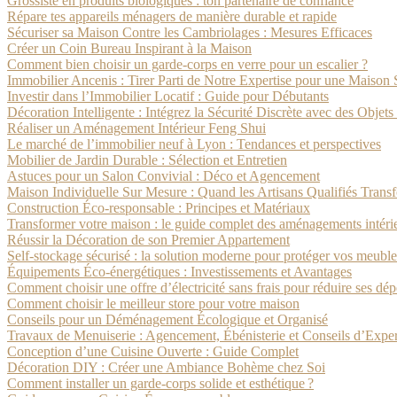
Grossiste en produits biologiques : ton partenaire de confiance
Répare tes appareils ménagers de manière durable et rapide
Sécuriser sa Maison Contre les Cambriolages : Mesures Efficaces
Créer un Coin Bureau Inspirant à la Maison
Comment bien choisir un garde-corps en verre pour un escalier ?
Immobilier Ancenis : Tirer Parti de Notre Expertise pour une Maison
Investir dans l’Immobilier Locatif : Guide pour Débutants
Décoration Intelligente : Intégrez la Sécurité Discrète avec des Obj
Réaliser un Aménagement Intérieur Feng Shui
Le marché de l’immobilier neuf à Lyon : Tendances et perspectives
Mobilier de Jardin Durable : Sélection et Entretien
Astuces pour un Salon Convivial : Déco et Agencement
Maison Individuelle Sur Mesure : Quand les Artisans Qualifiés Trans
Construction Éco-responsable : Principes et Matériaux
Transformer votre maison : le guide complet des aménagements intérieu
Réussir la Décoration de son Premier Appartement
Self-stockage sécurisé : la solution moderne pour protéger vos meubles
Équipements Éco-énergétiques : Investissements et Avantages
Comment choisir une offre d’électricité sans frais pour réduire ses dé
Comment choisir le meilleur store pour votre maison
Conseils pour un Déménagement Écologique et Organisé
Travaux de Menuiserie : Agencement, Ébénisterie et Conseils d’Exper
Conception d’une Cuisine Ouverte : Guide Complet
Décoration DIY : Créer une Ambiance Bohème chez Soi
Comment installer un garde-corps solide et esthétique ?