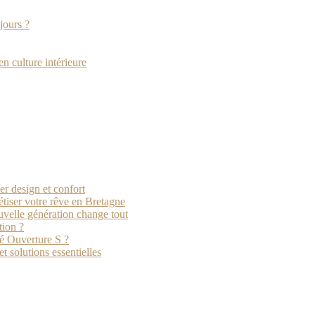
jours ?
en culture intérieure
er design et confort
étiser votre rêve en Bretagne
uvelle génération change tout
tion ?
té Ouverture S ?
t solutions essentielles