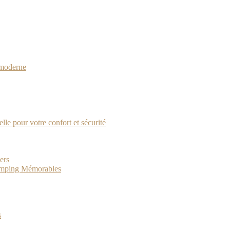
 moderne
lle pour votre confort et sécurité
ers
Camping Mémorables
s