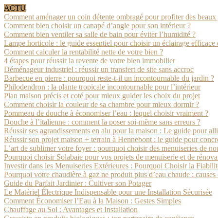
ACTU
Comment aménager un coin détente ombragé pour profiter des beaux 
Comment bien choisir un canapé d’angle pour son intérieur ?
Comment bien ventiler sa salle de bain pour éviter l’humidité ?
Lampe horticole : le guide essentiel pour choisir un éclairage efficace 
Comment calculer la rentabilité nette de votre bien ?
4 étapes pour réussir la revente de votre bien immobilier
Déménageur industriel : réussir un transfert de site sans accroc
Barbecue en pierre : pourquoi reste-t-il un incontournable du jardin ?
Philodendron : la plante tropicale incontournable pour l’intérieur
Plan maison précis et coté pour mieux guider les choix du projet
Comment choisir la couleur de sa chambre pour mieux dormir ?
Pommeau de douche à économiser l’eau : lequel choisir vraiment ?
Douche à l’italienne : comment la poser soi-même sans erreurs ?
Réussir ses agrandissements en alu pour la maison : Le guide pour alli
Réussir son projet maison + terrain à Hennebont : le guide pour concr
L’art de sublimer votre foyer : pourquoi choisir des menuiseries de no
Pourquoi choisir Solabaie pour vos projets de menuiserie et de rénova
Investir dans les Menuiseries Extérieures : Pourquoi Choisir la Fiabili
Pourquoi votre chaudière à gaz ne produit plus d’eau chaude : causes e
Guide du Parfait Jardinier : Cultiver son Potager
Le Matériel Électrique Indispensable pour une Installation Sécurisée
Comment Économiser l’Eau à la Maison : Gestes Simples
Chauffage au Sol : Avantages et Installation