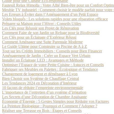
Guide pour une Cuisine Éco-responsable
Fauteuil Relax Himolla : Votre Allié Bien-être pour un Confort Optim
Meuble TV industriel : Comment choisir le modèle parfait pour votre 
Les Erreurs à Éviter dans l’Aménagement d’un Petit Espace
Volets bloqués : Les solutions rapides pour une réparation efficace
Préparer sa Maison pour l’Hiver : Conseils Utiles
Les Clés pour Réussir son Projet de Rénovation
Comment Faire de son Jardin un Refuge pour la Biodiversité
Les Clés pour un Éclairage d’Extérieur Réussi
Comment Aménager une Suite Parentale Moderne
Le Guide Ultime pour Construire sa Piscine de A à Z
Tout sur les Crédits Immobiliers : Conseils pour Bien Financer
Aménagement de Jardin : Créer un Espace Vert Urbain
Installer un Éclairage LED : Avantages et Méthode
Optimiser l’Espace de votre Petite Cuisine : Astuces et Conseils
Fabriquer ses Meubles en Palettes : Écologique et Tendance
Changement de logement et déménager à Lyon
Bien Choisir son Système de Chauffage Central
Les Tendances 2024 en Décoration d’Intérieur
10 façons de réduire l’empreinte environnementale
L’importance de l’entretien d’un système d’irrigation
Les Secrets d’une Décoration de Chambre Apaisante
Économie d’Énergie : 5 Gestes Simples pour Réduire vos Factures
La Peinture Biologique : Pourquoi et Comment l’Adopter ?
Réaliser une Terrasse en Bois : Étapes et Conseils