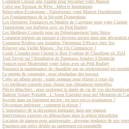
Comment Choisir une Alarme pour Sécuriser votre Maison
Créez une Terrasse de Rêve : Idées et Inspirations
Rénovation Écologique : Transformez votre Maison Durablement
Les Fondamentaux de la Sécurité Domestique
Les Dernières Tendances en Matière de Carrelage pour votre Cuisine
Transformer son Intérieur avec un Petit Budget
Les Meilleurs Conseils pour un Déménagement Sans Stress
Comment intégrer un parquet à chevrons ancien dans une décoration
Comment Réaliser une Isolation Thermique Efficace chez Soi
Rénover une Vieille Maison : Par Où Commencer ?
Guide Complet pour Choisir le Bon Système de Chauffage en 2024
Tout Savoir sur l’Installation de Panneaux Solaires à Domicile
Astuces pour Moderniser votre Salon avec un Petit Budget
Pourquoi la maintenance de chaudière par un professionnel est essentie
Le permis de construire : pour régulariser des travaux
Créer un album photo : guide pratique pour réussir à coup sûr
Les meilleurs conseils pour choisir son climatiseur monobloc
Pièces détachées : pour prolonger la durée de vie de vos électroménag
Batterie Solaire Portable : L’Atout Essentiel pour des Moments de 
Investir dans un logement ancien : en quoi est-ce avantageux ?
Décoration intérieure : comment la réussir ?
L’importance de la décoration luminaire dans une maison
Interventions expertes en débouchage dans la région bruxelloise
Location de maison pour anniversaire : devenue tendance de nos jour
Pourquoi une pièce dédiée au rangement est essentielle