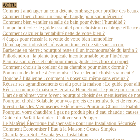
ACTU
Comment aménager un coin détente ombragé pour profiter des beaux 
Comment bien choisir un canapé d’angle pour son intérieur ?
Comment bien ventiler sa salle de bain pour éviter l’humidité ?
Lampe horticole : le guide essentiel pour choisir un éclairage efficace 
Comment calculer la rentabilité nette de votre bien ?
4 étapes pour réussir la revente de votre bien immobilier
Déménageur industriel : réussir un transfert de site sans accroc
Barbecue en pierre : pourquoi reste-t-il un incontournable du jardin ?
Philodendron : la plante tropicale incontournable pour l’intérieur
Plan maison précis et coté pour mieux guider les choix du projet
Comment choisir la couleur de sa chambre pour mieux dormir ?
Pommeau de douche à économiser l’eau : lequel choisir vraiment ?
Douche à l’italienne : comment la poser soi-même sans erreurs ?
Réussir ses agrandissements en alu pour la maison : Le guide pour alli
Réussir son projet maison + terrain à Hennebont : le guide pour concr
L’art de sublimer votre foyer : pourquoi choisir des menuiseries de no
Pourquoi choisir Solabaie pour vos projets de menuiserie et de rénova
Investir dans les Menuiseries Extérieures : Pourquoi Choisir la Fiabili
Pourquoi votre chaudière à gaz ne produit plus d’eau chaude : causes e
Guide du Parfait Jardinier : Cultiver son Potager
Le Matériel Électrique Indispensable pour une Installation Sécurisée
Comment Économiser l’Eau à la Maison : Gestes Simples
Chauffage au Sol : Avantages et Installation