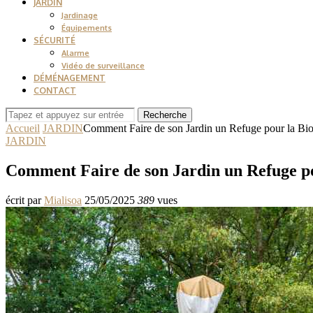
JARDIN
Jardinage
Équipements
SÉCURITÉ
Alarme
Vidéo de surveillance
DÉMÉNAGEMENT
CONTACT
Recherche
Accueil
JARDIN
Comment Faire de son Jardin un Refuge pour la Bio
JARDIN
Comment Faire de son Jardin un Refuge po
écrit par
Mialisoa
25/05/2025
389
vues