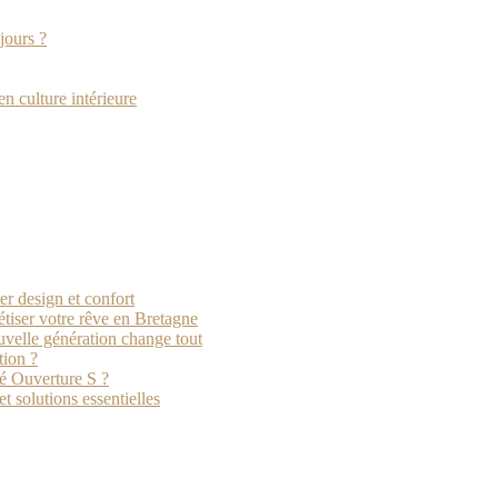
jours ?
en culture intérieure
er design et confort
étiser votre rêve en Bretagne
uvelle génération change tout
tion ?
té Ouverture S ?
t solutions essentielles