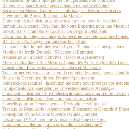
Grossiste en produits biologiques : ton partenaire de confiance
Répare tes appareils ménagers de manière durable et rapide
Sécuriser sa Maison Contre les Cambriolages : Mesures Efficaces
Créer un Coin Bureau Inspirant à la Maison
Comment bien choisir un garde-corps en verre pour un escalier ?
Immobilier Ancenis : Tirer Parti de Notre Expertise pour une Maison
Investir dans l’Immobilier Locatif : Guide pour Débutants
Décoration Intelligente : Intégrez la Sécurité Discrète avec des Obj
Réaliser un Aménagement Intérieur Feng Shui
Le marché de l’immobilier neuf à Lyon : Tendances et perspectives
Mobilier de Jardin Durable : Sélection et Entretien
Astuces pour un Salon Convivial : Déco et Agencement
Maison Individuelle Sur Mesure : Quand les Artisans Qualifiés Trans
Construction Éco-responsable : Principes et Matériaux
Transformer votre maison : le guide complet des aménagements intérieu
Réussir la Décoration de son Premier Appartement
Self-stockage sécurisé : la solution moderne pour protéger vos meubles
Équipements Éco-énergétiques : Investissements et Avantages
Comment choisir une offre d’électricité sans frais pour réduire ses dé
Comment choisir le meilleur store pour votre maison
Conseils pour un Déménagement Écologique et Organisé
Travaux de Menuiserie : Agencement, Ébénisterie et Conseils d’Exper
Conception d’une Cuisine Ouverte : Guide Complet
Décoration DIY : Créer une Ambiance Bohème chez Soi
Comment installer un garde-corps solide et esthétique ?