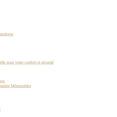
 moderne
lle pour votre confort et sécurité
ers
Camping Mémorables
s