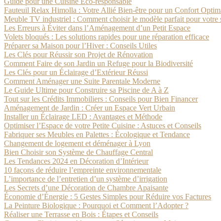
Guide pour une Cuisine Éco-responsable
Fauteuil Relax Himolla : Votre Allié Bien-être pour un Confort Optim
Meuble TV industriel : Comment choisir le modèle parfait pour votre 
Les Erreurs à Éviter dans l’Aménagement d’un Petit Espace
Volets bloqués : Les solutions rapides pour une réparation efficace
Préparer sa Maison pour l’Hiver : Conseils Utiles
Les Clés pour Réussir son Projet de Rénovation
Comment Faire de son Jardin un Refuge pour la Biodiversité
Les Clés pour un Éclairage d’Extérieur Réussi
Comment Aménager une Suite Parentale Moderne
Le Guide Ultime pour Construire sa Piscine de A à Z
Tout sur les Crédits Immobiliers : Conseils pour Bien Financer
Aménagement de Jardin : Créer un Espace Vert Urbain
Installer un Éclairage LED : Avantages et Méthode
Optimiser l’Espace de votre Petite Cuisine : Astuces et Conseils
Fabriquer ses Meubles en Palettes : Écologique et Tendance
Changement de logement et déménager à Lyon
Bien Choisir son Système de Chauffage Central
Les Tendances 2024 en Décoration d’Intérieur
10 façons de réduire l’empreinte environnementale
L’importance de l’entretien d’un système d’irrigation
Les Secrets d’une Décoration de Chambre Apaisante
Économie d’Énergie : 5 Gestes Simples pour Réduire vos Factures
La Peinture Biologique : Pourquoi et Comment l’Adopter ?
Réaliser une Terrasse en Bois : Étapes et Conseils