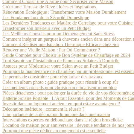
Comment Choisir une Alarme pour Sécuriser votre Maison
Créez une Terrasse de Rêve : Idées et Inspirations
Rénovation Écologique : Transformez votre Maison Durablement
Les Fondamentaux de la Sécurité Domestique
Les Dernières Tendances en Matière de Carrelage pour votre Cuisine
Transformer son Intérieur avec un Petit Budget
Les Meilleurs Conseils pour un Déménagement Sans Stress
Comment intégrer un parquet à chevrons ancien dans une décoration
Comment Réaliser une Isolation Thermique Efficace chez Soi
Rénover une Vieille Maison : Par Où Commencer ?
Guide Complet pour Choisir le Bon Système de Chauffage en 2024
Tout Savoir sur l’Installation de Panneaux Solaires à Domicile
Astuces pour Moderniser votre Salon avec un Petit Budget
Pourquoi la maintenance de chaudière par un professionnel est essentie
Le permis de construire : pour régulariser des travaux
Créer un album photo : guide pratique pour réussir à coup sûr
Les meilleurs conseils pour choisir son climatiseur monobloc
Pièces détachées : pour prolonger la durée de vie de vos électroménag
Batterie Solaire Portable : L’Atout Essentiel pour des Moments de 
Investir dans un logement ancien : en quoi est-ce avantageux ?
Décoration intérieure : comment la réussir ?
L’importance de la décoration luminaire dans une maison
Interventions expertes en débouchage dans la région bruxelloise
Location de maison pour anniversaire : devenue tendance de nos jour
Pourquoi une pièce dédiée au rangement est essentielle