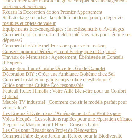
Transformer votre maison : le guide complet des aménagements
intérieurs et extérieurs
Réussir la Décoration de son Premier Appartement
Self-stockage sécurisé : la solution moderne pour protéger vos
meubles et objets de valeur
Équipements Éco-énergétiques : Investissements et Avantages
Comment choisir une offre d’électricité sans frais pour réduire ses
dépenses?
Comment choisir le meilleur store pour votre maison
Conseils pour un Déménagement Écologique et Organisé
Travaux de Menuiserie : Agencement, Ébénisterie et Conseils
d’Experts
Conception d’une Cuisine Ouverte : Guide Complet
Décoration DIY : Créer une Ambiance Bohème chez Soi
Comment installer un garde-corps solide et esthétique ?
Guide pour une Cuisine Éco-responsable
Fauteuil Relax Himolla : Votre Allié Bien-être pour un Confort
Optimal
Meuble TV industriel : Comment choisir le modèle parfait pour
votre salon?
Les Erreurs à Éviter dans l’Aménagement d’un Petit Espace
Volets bloqués : Les solutions rapides pour une réparation efficace
Préparer sa Maison pour l’Hiver : Conseils Utiles
Les Clés pour Réussir son Projet de Rénovation
Comment Faire de son Jardin un Refuge pour la Biodiversité