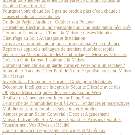
Investir dans les Menuiseries Extérieures : Pourquoi Choisir la
Fiabilité Ouverture S ?
Pourquoi votre chaudière à gaz ne produit plus d’eau chaude :
causes et solutions essentielles
Guide du Parfait Jardinier : Cultiver son Potager
Le Matériel Électrique Indispensable pour une Installation Sécurisée
Comment Économiser l’Eau à la Maison : Gestes Simples
Chauffage au Sol : Avantages et Installation
Grossiste en produits biologiques : ton partenaire de confiance
Répare tes appareils ménagers de manière durable et rapide
Sécuriser sa Maison Contre les Cambriolages : Mesures Efficaces
Créer un Coin Bureau Inspirant à la Maison
Comment bien choisir un garde-corps en verre pour un escalier ?
Immobilier Ancenis : Tirer Parti de Notre Expertise pour une Maison
Sur Mesure
Investir dans l’Immobilier Locatif : Guide pour Débutants
Décoration Intelligente : Intégrez la Sécurité Discrète avec des
Objets de Maison Équipés de Caméras Espion WiFi
Réaliser un Aménagement Intérieur Feng Shui
Le marché de l’immobilier neuf à Lyon : Tendances et perspectives
Mobilier de Jardin Durable : Sélection et Entretien
Astuces pour un Salon Convivial : Déco et Agencement
Maison Individuelle Sur Mesure : Quand les Artisans Qualifiés
Transforment Vos Rêves en Réalité
Construction Éco-responsable : Principes et Matériaux