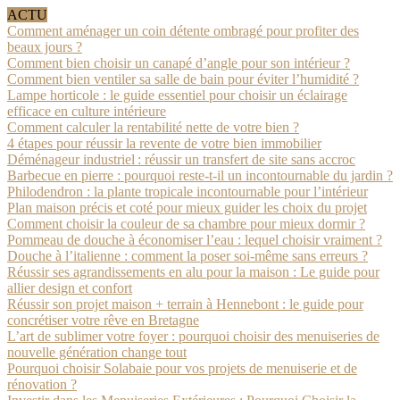
ACTU
Comment aménager un coin détente ombragé pour profiter des
beaux jours ?
Comment bien choisir un canapé d’angle pour son intérieur ?
Comment bien ventiler sa salle de bain pour éviter l’humidité ?
Lampe horticole : le guide essentiel pour choisir un éclairage
efficace en culture intérieure
Comment calculer la rentabilité nette de votre bien ?
4 étapes pour réussir la revente de votre bien immobilier
Déménageur industriel : réussir un transfert de site sans accroc
Barbecue en pierre : pourquoi reste-t-il un incontournable du jardin ?
Philodendron : la plante tropicale incontournable pour l’intérieur
Plan maison précis et coté pour mieux guider les choix du projet
Comment choisir la couleur de sa chambre pour mieux dormir ?
Pommeau de douche à économiser l’eau : lequel choisir vraiment ?
Douche à l’italienne : comment la poser soi-même sans erreurs ?
Réussir ses agrandissements en alu pour la maison : Le guide pour
allier design et confort
Réussir son projet maison + terrain à Hennebont : le guide pour
concrétiser votre rêve en Bretagne
L’art de sublimer votre foyer : pourquoi choisir des menuiseries de
nouvelle génération change tout
Pourquoi choisir Solabaie pour vos projets de menuiserie et de
rénovation ?