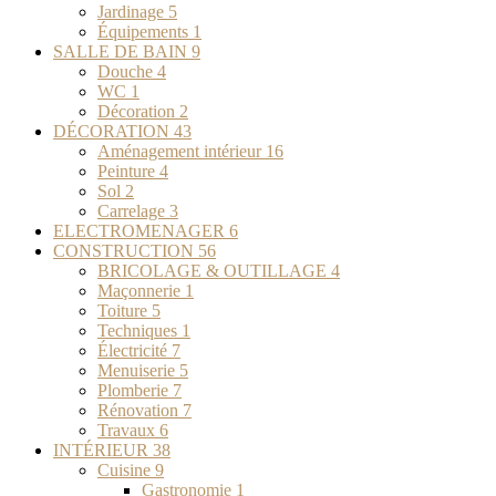
Jardinage
5
Équipements
1
SALLE DE BAIN
9
Douche
4
WC
1
Décoration
2
DÉCORATION
43
Aménagement intérieur
16
Peinture
4
Sol
2
Carrelage
3
ELECTROMENAGER
6
CONSTRUCTION
56
BRICOLAGE & OUTILLAGE
4
Maçonnerie
1
Toiture
5
Techniques
1
Électricité
7
Menuiserie
5
Plomberie
7
Rénovation
7
Travaux
6
INTÉRIEUR
38
Cuisine
9
Gastronomie
1