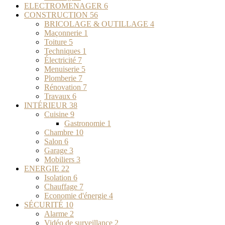
ELECTROMENAGER
6
CONSTRUCTION
56
BRICOLAGE & OUTILLAGE
4
Maçonnerie
1
Toiture
5
Techniques
1
Électricité
7
Menuiserie
5
Plomberie
7
Rénovation
7
Travaux
6
INTÉRIEUR
38
Cuisine
9
Gastronomie
1
Chambre
10
Salon
6
Garage
3
Mobiliers
3
ENERGIE
22
Isolation
6
Chauffage
7
Economie d'énergie
4
SÉCURITÉ
10
Alarme
2
Vidéo de surveillance
2