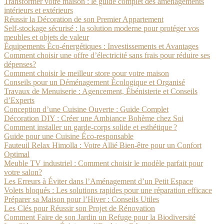
Transformer votre maison : le guide complet des aménagements
intérieurs et extérieurs
Réussir la Décoration de son Premier Appartement
Self-stockage sécurisé : la solution moderne pour protéger vos
meubles et objets de valeur
Équipements Éco-énergétiques : Investissements et Avantages
Comment choisir une offre d’électricité sans frais pour réduire ses
dépenses?
Comment choisir le meilleur store pour votre maison
Conseils pour un Déménagement Écologique et Organisé
Travaux de Menuiserie : Agencement, Ébénisterie et Conseils
d’Experts
Conception d’une Cuisine Ouverte : Guide Complet
Décoration DIY : Créer une Ambiance Bohème chez Soi
Comment installer un garde-corps solide et esthétique ?
Guide pour une Cuisine Éco-responsable
Fauteuil Relax Himolla : Votre Allié Bien-être pour un Confort
Optimal
Meuble TV industriel : Comment choisir le modèle parfait pour
votre salon?
Les Erreurs à Éviter dans l’Aménagement d’un Petit Espace
Volets bloqués : Les solutions rapides pour une réparation efficace
Préparer sa Maison pour l’Hiver : Conseils Utiles
Les Clés pour Réussir son Projet de Rénovation
Comment Faire de son Jardin un Refuge pour la Biodiversité