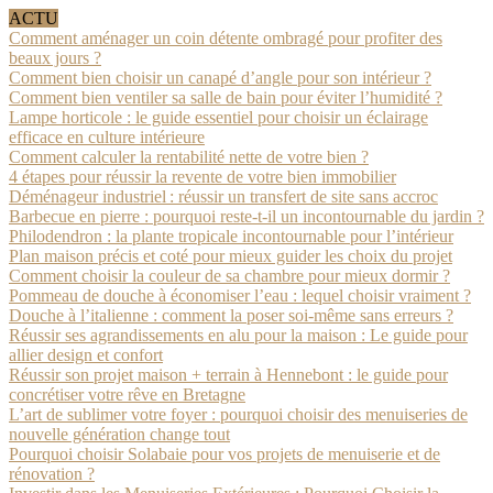
ACTU
Comment aménager un coin détente ombragé pour profiter des
beaux jours ?
Comment bien choisir un canapé d’angle pour son intérieur ?
Comment bien ventiler sa salle de bain pour éviter l’humidité ?
Lampe horticole : le guide essentiel pour choisir un éclairage
efficace en culture intérieure
Comment calculer la rentabilité nette de votre bien ?
4 étapes pour réussir la revente de votre bien immobilier
Déménageur industriel : réussir un transfert de site sans accroc
Barbecue en pierre : pourquoi reste-t-il un incontournable du jardin ?
Philodendron : la plante tropicale incontournable pour l’intérieur
Plan maison précis et coté pour mieux guider les choix du projet
Comment choisir la couleur de sa chambre pour mieux dormir ?
Pommeau de douche à économiser l’eau : lequel choisir vraiment ?
Douche à l’italienne : comment la poser soi-même sans erreurs ?
Réussir ses agrandissements en alu pour la maison : Le guide pour
allier design et confort
Réussir son projet maison + terrain à Hennebont : le guide pour
concrétiser votre rêve en Bretagne
L’art de sublimer votre foyer : pourquoi choisir des menuiseries de
nouvelle génération change tout
Pourquoi choisir Solabaie pour vos projets de menuiserie et de
rénovation ?