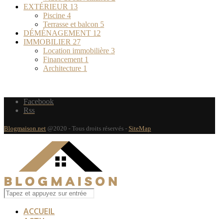
EXTÉRIEUR
13
Piscine
4
Terrasse et balcon
5
DÉMÉNAGEMENT
12
IMMOBILIER
27
Location immobilière
3
Financement
1
Architecture
1
Facebook
Rss
Blogmaison.net
@2020 - Tous droits réservés -
SiteMap
ACCUEIL