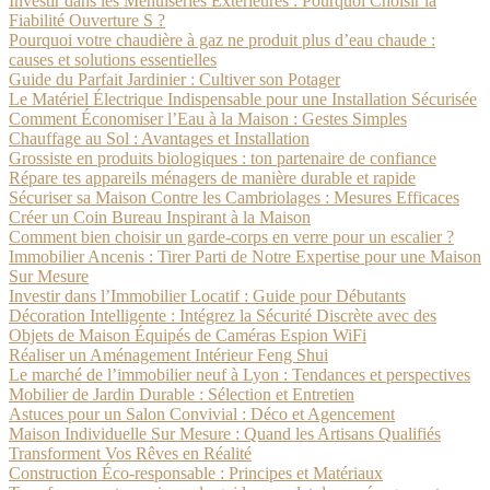
Investir dans les Menuiseries Extérieures : Pourquoi Choisir la
Fiabilité Ouverture S ?
Pourquoi votre chaudière à gaz ne produit plus d’eau chaude :
causes et solutions essentielles
Guide du Parfait Jardinier : Cultiver son Potager
Le Matériel Électrique Indispensable pour une Installation Sécurisée
Comment Économiser l’Eau à la Maison : Gestes Simples
Chauffage au Sol : Avantages et Installation
Grossiste en produits biologiques : ton partenaire de confiance
Répare tes appareils ménagers de manière durable et rapide
Sécuriser sa Maison Contre les Cambriolages : Mesures Efficaces
Créer un Coin Bureau Inspirant à la Maison
Comment bien choisir un garde-corps en verre pour un escalier ?
Immobilier Ancenis : Tirer Parti de Notre Expertise pour une Maison
Sur Mesure
Investir dans l’Immobilier Locatif : Guide pour Débutants
Décoration Intelligente : Intégrez la Sécurité Discrète avec des
Objets de Maison Équipés de Caméras Espion WiFi
Réaliser un Aménagement Intérieur Feng Shui
Le marché de l’immobilier neuf à Lyon : Tendances et perspectives
Mobilier de Jardin Durable : Sélection et Entretien
Astuces pour un Salon Convivial : Déco et Agencement
Maison Individuelle Sur Mesure : Quand les Artisans Qualifiés
Transforment Vos Rêves en Réalité
Construction Éco-responsable : Principes et Matériaux