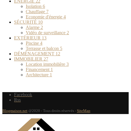
ENERGIE
22
Isolation
6
Chauffage
7
Economie d'énergie
4
SÉCURITÉ
10
Alarme
2
Vidéo de surveillance
2
EXTÉRIEUR
13
Piscine
4
Terrasse et balcon
5
DÉMÉNAGEMENT
12
IMMOBILIER
27
Location immobilière
3
Financement
1
Architecture
1
Facebook
Rss
Blogmaison.net
@2020 - Tous droits réservés -
SiteMap