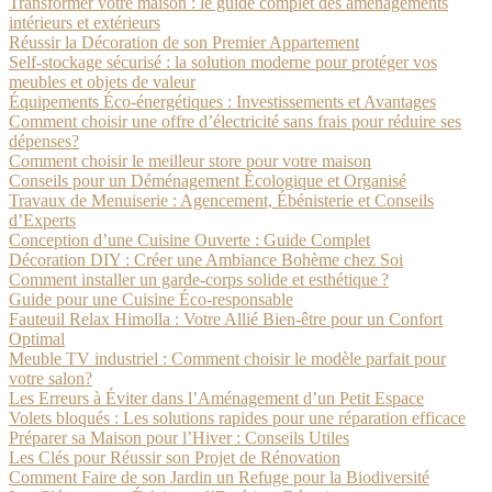
Transformer votre maison : le guide complet des aménagements
intérieurs et extérieurs
Réussir la Décoration de son Premier Appartement
Self-stockage sécurisé : la solution moderne pour protéger vos
meubles et objets de valeur
Équipements Éco-énergétiques : Investissements et Avantages
Comment choisir une offre d’électricité sans frais pour réduire ses
dépenses?
Comment choisir le meilleur store pour votre maison
Conseils pour un Déménagement Écologique et Organisé
Travaux de Menuiserie : Agencement, Ébénisterie et Conseils
d’Experts
Conception d’une Cuisine Ouverte : Guide Complet
Décoration DIY : Créer une Ambiance Bohème chez Soi
Comment installer un garde-corps solide et esthétique ?
Guide pour une Cuisine Éco-responsable
Fauteuil Relax Himolla : Votre Allié Bien-être pour un Confort
Optimal
Meuble TV industriel : Comment choisir le modèle parfait pour
votre salon?
Les Erreurs à Éviter dans l’Aménagement d’un Petit Espace
Volets bloqués : Les solutions rapides pour une réparation efficace
Préparer sa Maison pour l’Hiver : Conseils Utiles
Les Clés pour Réussir son Projet de Rénovation
Comment Faire de son Jardin un Refuge pour la Biodiversité