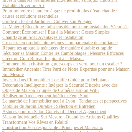
Investir dans les Menuiseries Extérieures : Pourquoi Choisir la
Fiabilité Ouverture S ?
Pourquoi votre chaudière à gaz ne produit plus d’eau chaude :
causes et solutions essentielles
Guide du Parfait Jardinier : Cultiver son Potager
Le Matériel Électrique Indispensable pour une Installation Sécurisée
Comment Économiser l’Eau à la Maison : Gestes Simples
Chauffage au Sol : Avantages et Installation
Grossiste en produits biologiques : ton partenaire de confiance
Répare tes appareils ménagers de manière durable et rapide
Sécuriser sa Maison Contre les Cambriolages : Mesures Efficaces
Créer un Coin Bureau Inspirant à la Maison
Comment bien choisir un garde-corps en verre pour un escalier ?
Immobilier Ancenis : Tirer Parti de Notre Expertise pour une Maison
Sur Mesure
Investir dans l’Immobilier Locatif : Guide pour Débutants
Décoration Intelligente : Intégrez la Sécurité Discrète avec des
Objets de Maison Équipés de Caméras Espion WiFi
Réaliser un Aménagement Intérieur Feng Shui
Le marché de l’immobilier neuf à Lyon : Tendances et perspectives
Mobilier de Jardin Durable : Sélection et Entretien
Astuces pour un Salon Convivial : Déco et Agencement
Maison Individuelle Sur Mesure : Quand les Artisans Qualifiés
Transforment Vos Rêves en Réalité
Construction Éco-responsable : Principes et Matériaux