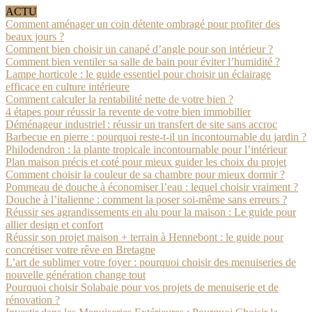
ACTU
Comment aménager un coin détente ombragé pour profiter des
beaux jours ?
Comment bien choisir un canapé d’angle pour son intérieur ?
Comment bien ventiler sa salle de bain pour éviter l’humidité ?
Lampe horticole : le guide essentiel pour choisir un éclairage
efficace en culture intérieure
Comment calculer la rentabilité nette de votre bien ?
4 étapes pour réussir la revente de votre bien immobilier
Déménageur industriel : réussir un transfert de site sans accroc
Barbecue en pierre : pourquoi reste-t-il un incontournable du jardin ?
Philodendron : la plante tropicale incontournable pour l’intérieur
Plan maison précis et coté pour mieux guider les choix du projet
Comment choisir la couleur de sa chambre pour mieux dormir ?
Pommeau de douche à économiser l’eau : lequel choisir vraiment ?
Douche à l’italienne : comment la poser soi-même sans erreurs ?
Réussir ses agrandissements en alu pour la maison : Le guide pour
allier design et confort
Réussir son projet maison + terrain à Hennebont : le guide pour
concrétiser votre rêve en Bretagne
L’art de sublimer votre foyer : pourquoi choisir des menuiseries de
nouvelle génération change tout
Pourquoi choisir Solabaie pour vos projets de menuiserie et de
rénovation ?