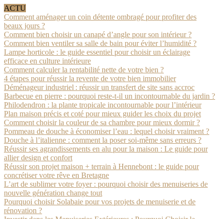
ACTU
Comment aménager un coin détente ombragé pour profiter des
beaux jours ?
Comment bien choisir un canapé d’angle pour son intérieur ?
Comment bien ventiler sa salle de bain pour éviter l’humidité ?
Lampe horticole : le guide essentiel pour choisir un éclairage
efficace en culture intérieure
Comment calculer la rentabilité nette de votre bien ?
4 étapes pour réussir la revente de votre bien immobilier
Déménageur industriel : réussir un transfert de site sans accroc
Barbecue en pierre : pourquoi reste-t-il un incontournable du jardin ?
Philodendron : la plante tropicale incontournable pour l’intérieur
Plan maison précis et coté pour mieux guider les choix du projet
Comment choisir la couleur de sa chambre pour mieux dormir ?
Pommeau de douche à économiser l’eau : lequel choisir vraiment ?
Douche à l’italienne : comment la poser soi-même sans erreurs ?
Réussir ses agrandissements en alu pour la maison : Le guide pour
allier design et confort
Réussir son projet maison + terrain à Hennebont : le guide pour
concrétiser votre rêve en Bretagne
L’art de sublimer votre foyer : pourquoi choisir des menuiseries de
nouvelle génération change tout
Pourquoi choisir Solabaie pour vos projets de menuiserie et de
rénovation ?