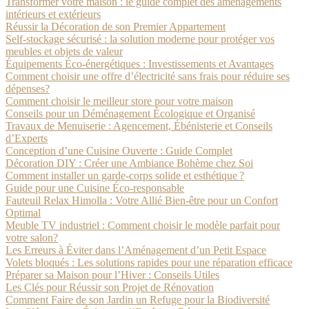
Transformer votre maison : le guide complet des aménagements
intérieurs et extérieurs
Réussir la Décoration de son Premier Appartement
Self-stockage sécurisé : la solution moderne pour protéger vos
meubles et objets de valeur
Équipements Éco-énergétiques : Investissements et Avantages
Comment choisir une offre d’électricité sans frais pour réduire ses
dépenses?
Comment choisir le meilleur store pour votre maison
Conseils pour un Déménagement Écologique et Organisé
Travaux de Menuiserie : Agencement, Ébénisterie et Conseils
d’Experts
Conception d’une Cuisine Ouverte : Guide Complet
Décoration DIY : Créer une Ambiance Bohème chez Soi
Comment installer un garde-corps solide et esthétique ?
Guide pour une Cuisine Éco-responsable
Fauteuil Relax Himolla : Votre Allié Bien-être pour un Confort
Optimal
Meuble TV industriel : Comment choisir le modèle parfait pour
votre salon?
Les Erreurs à Éviter dans l’Aménagement d’un Petit Espace
Volets bloqués : Les solutions rapides pour une réparation efficace
Préparer sa Maison pour l’Hiver : Conseils Utiles
Les Clés pour Réussir son Projet de Rénovation
Comment Faire de son Jardin un Refuge pour la Biodiversité