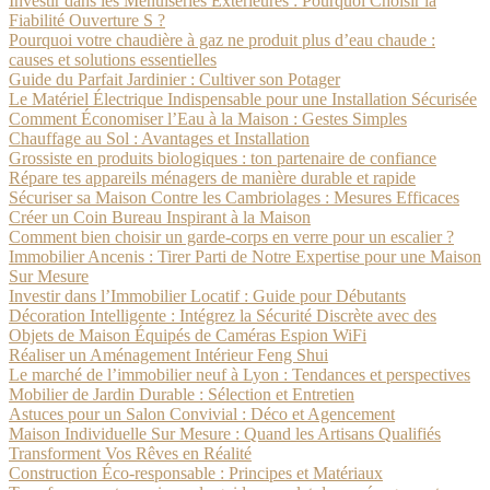
Investir dans les Menuiseries Extérieures : Pourquoi Choisir la
Fiabilité Ouverture S ?
Pourquoi votre chaudière à gaz ne produit plus d’eau chaude :
causes et solutions essentielles
Guide du Parfait Jardinier : Cultiver son Potager
Le Matériel Électrique Indispensable pour une Installation Sécurisée
Comment Économiser l’Eau à la Maison : Gestes Simples
Chauffage au Sol : Avantages et Installation
Grossiste en produits biologiques : ton partenaire de confiance
Répare tes appareils ménagers de manière durable et rapide
Sécuriser sa Maison Contre les Cambriolages : Mesures Efficaces
Créer un Coin Bureau Inspirant à la Maison
Comment bien choisir un garde-corps en verre pour un escalier ?
Immobilier Ancenis : Tirer Parti de Notre Expertise pour une Maison
Sur Mesure
Investir dans l’Immobilier Locatif : Guide pour Débutants
Décoration Intelligente : Intégrez la Sécurité Discrète avec des
Objets de Maison Équipés de Caméras Espion WiFi
Réaliser un Aménagement Intérieur Feng Shui
Le marché de l’immobilier neuf à Lyon : Tendances et perspectives
Mobilier de Jardin Durable : Sélection et Entretien
Astuces pour un Salon Convivial : Déco et Agencement
Maison Individuelle Sur Mesure : Quand les Artisans Qualifiés
Transforment Vos Rêves en Réalité
Construction Éco-responsable : Principes et Matériaux