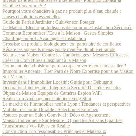
Investir dans les Menuiseries Extérieures : Pourquoi Choisir la
Fiabilité Ouverture S ?
Pourquoi votre chaudière à gaz ne produit plus d’eau chaude :
causes et solutions essentielles
Guide du Parfait Jardinier : Cultiver son Potager
Le Matériel Électrique Indispensable pour une Installation Sécurisée
Comment Économiser l’Eau à la Maison : Gestes Simples
Chauffage au Sol : Avantages et Installation
Grossiste en produits biologiques : ton partenaire de confiance
Répare tes appareils ménagers de manière durable et rapide
Sécuriser sa Maison Contre les Cambriolages : Mesures Efficaces
Créer un Coin Bureau Inspirant à la Maison
Comment bien choisir un garde-corps en verre pour un escalier ?
Immobilier Ancenis : Tirer Parti de Notre Expertise pour une Maison
Sur Mesure
Investir dans l’Immobilier Locatif : Guide pour Débutants
Décoration Intelligente : Intégrez la Sécurité Discrète avec des
Objets de Maison Équipés de Caméras Espion WiFi
Réaliser un Aménagement Intérieur Feng Shui
Le marché de l’immobilier neuf à Lyon : Tendances et perspectives
Mobilier de Jardin Durable : Sélection et Entretien
Astuces pour un Salon Convivial : Déco et Agencement
Maison Individuelle Sur Mesure : Quand les Artisans Qualifiés
Transforment Vos Rêves en Réalité
Construction Éco-responsable : Principes et Matériaux