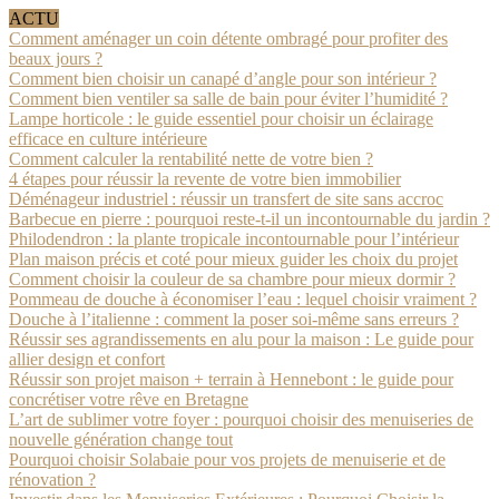
ACTU
Comment aménager un coin détente ombragé pour profiter des
beaux jours ?
Comment bien choisir un canapé d’angle pour son intérieur ?
Comment bien ventiler sa salle de bain pour éviter l’humidité ?
Lampe horticole : le guide essentiel pour choisir un éclairage
efficace en culture intérieure
Comment calculer la rentabilité nette de votre bien ?
4 étapes pour réussir la revente de votre bien immobilier
Déménageur industriel : réussir un transfert de site sans accroc
Barbecue en pierre : pourquoi reste-t-il un incontournable du jardin ?
Philodendron : la plante tropicale incontournable pour l’intérieur
Plan maison précis et coté pour mieux guider les choix du projet
Comment choisir la couleur de sa chambre pour mieux dormir ?
Pommeau de douche à économiser l’eau : lequel choisir vraiment ?
Douche à l’italienne : comment la poser soi-même sans erreurs ?
Réussir ses agrandissements en alu pour la maison : Le guide pour
allier design et confort
Réussir son projet maison + terrain à Hennebont : le guide pour
concrétiser votre rêve en Bretagne
L’art de sublimer votre foyer : pourquoi choisir des menuiseries de
nouvelle génération change tout
Pourquoi choisir Solabaie pour vos projets de menuiserie et de
rénovation ?