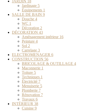
JARDIN
18
Jardinage
5
Équipements
1
SALLE DE BAIN
9
Douche
4
WC
1
Décoration
2
DÉCORATION
43
Aménagement intérieur
16
Peinture
4
Sol
2
Carrelage
3
ELECTROMENAGER
6
CONSTRUCTION
56
BRICOLAGE & OUTILLAGE
4
Maçonnerie
1
Toiture
5
Techniques
1
Électricité
7
Menuiserie
5
Plomberie
7
Rénovation
7
Travaux
6
INTÉRIEUR
38
Cuisine
9