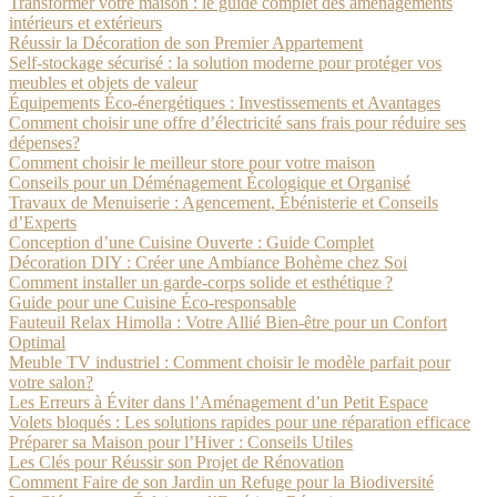
Transformer votre maison : le guide complet des aménagements
intérieurs et extérieurs
Réussir la Décoration de son Premier Appartement
Self-stockage sécurisé : la solution moderne pour protéger vos
meubles et objets de valeur
Équipements Éco-énergétiques : Investissements et Avantages
Comment choisir une offre d’électricité sans frais pour réduire ses
dépenses?
Comment choisir le meilleur store pour votre maison
Conseils pour un Déménagement Écologique et Organisé
Travaux de Menuiserie : Agencement, Ébénisterie et Conseils
d’Experts
Conception d’une Cuisine Ouverte : Guide Complet
Décoration DIY : Créer une Ambiance Bohème chez Soi
Comment installer un garde-corps solide et esthétique ?
Guide pour une Cuisine Éco-responsable
Fauteuil Relax Himolla : Votre Allié Bien-être pour un Confort
Optimal
Meuble TV industriel : Comment choisir le modèle parfait pour
votre salon?
Les Erreurs à Éviter dans l’Aménagement d’un Petit Espace
Volets bloqués : Les solutions rapides pour une réparation efficace
Préparer sa Maison pour l’Hiver : Conseils Utiles
Les Clés pour Réussir son Projet de Rénovation
Comment Faire de son Jardin un Refuge pour la Biodiversité