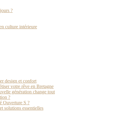
jours ?
en culture intérieure
er design et confort
étiser votre rêve en Bretagne
uvelle génération change tout
tion ?
té Ouverture S ?
t solutions essentielles