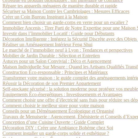
Grossiste en produits biologiques : ton partenaire de confiance
Répare tes appareils ménagers de manière durable et rapide
Sécuriser sa Maison Contre les Cambriolages : Mesures Efficaces
Créer un Coin Bureau Inspirant à la Maison
Comment bien choisir un garde-corps en verre pour un escalier ?
Immobilier Ancenis : Tirer Parti de Notre Expertise pour une Maison
Investir dans l’Immobilier Locatif : Guide pour Débutants
Décoration Intelligente : Intégrez la Sécurité Discrète avec des Obj
Réaliser un Aménagement Intérieur Feng Shui
Le marché de l’immobilier neuf à Lyon : Tendances et perspectives
Mobilier de Jardin Durable : Sélection et Entretien
Astuces pour un Salon Convivial : Déco et Agencement
Maison Individuelle Sur Mesure : Quand les Artisans Qualifiés Trans
Construction Éco-responsable : Principes et Matériaux
Transformer votre maison : le guide complet des aménagements intérieu
Réussir la Décoration de son Premier Appartement
Self-stockage sécurisé : la solution moderne pour protéger vos meubles
Équipements Éco-énergétiques : Investissements et Avantages
Comment choisir une offre d’électricité sans frais pour réduire ses dé
Comment choisir le meilleur store pour votre maison
Conseils pour un Déménagement Écologique et Organisé
Travaux de Menuiserie : Agencement, Ébénisterie et Conseils d’Exper
Conception d’une Cuisine Ouverte : Guide Complet
Décoration DIY : Créer une Ambiance Bohème chez Soi
Comment installer un garde-corps solide et esthétique ?