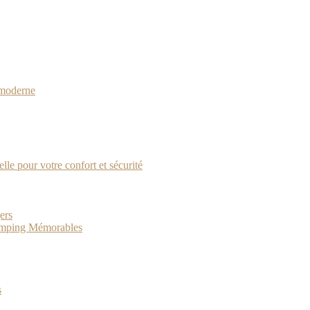
 moderne
lle pour votre confort et sécurité
ers
Camping Mémorables
s