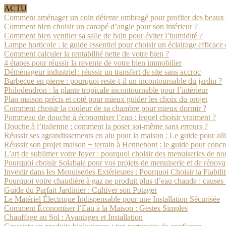
ACTU
Comment aménager un coin détente ombragé pour profiter des beaux 
Comment bien choisir un canapé d’angle pour son intérieur ?
Comment bien ventiler sa salle de bain pour éviter l’humidité ?
Lampe horticole : le guide essentiel pour choisir un éclairage efficace 
Comment calculer la rentabilité nette de votre bien ?
4 étapes pour réussir la revente de votre bien immobilier
Déménageur industriel : réussir un transfert de site sans accroc
Barbecue en pierre : pourquoi reste-t-il un incontournable du jardin ?
Philodendron : la plante tropicale incontournable pour l’intérieur
Plan maison précis et coté pour mieux guider les choix du projet
Comment choisir la couleur de sa chambre pour mieux dormir ?
Pommeau de douche à économiser l’eau : lequel choisir vraiment ?
Douche à l’italienne : comment la poser soi-même sans erreurs ?
Réussir ses agrandissements en alu pour la maison : Le guide pour alli
Réussir son projet maison + terrain à Hennebont : le guide pour concr
L’art de sublimer votre foyer : pourquoi choisir des menuiseries de no
Pourquoi choisir Solabaie pour vos projets de menuiserie et de rénova
Investir dans les Menuiseries Extérieures : Pourquoi Choisir la Fiabili
Pourquoi votre chaudière à gaz ne produit plus d’eau chaude : causes e
Guide du Parfait Jardinier : Cultiver son Potager
Le Matériel Électrique Indispensable pour une Installation Sécurisée
Comment Économiser l’Eau à la Maison : Gestes Simples
Chauffage au Sol : Avantages et Installation