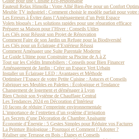
Guide pour une Cuisine Éco-responsable
Fauteuil Relax Himolla : Votre Allié Bien-être pour un Confort Optim
Meuble TV industriel : Comment choisir le modèle parfait pour votre 
Les Erreurs à Éviter dans l’Aménagement d’un Petit Espace
Volets bloqués : Les solutions rapides pour une réparation efficace
Préparer sa Maison pour l’Hiver : Conseils Utiles
Les Clés pour Réussir son Projet de Rénovation
Comment Faire de son Jardin un Refuge pour la Biodiversité
Les Clés pour un Éclairage d’Extérieur Réussi
Comment Aménager une Suite Parentale Moderne
Le Guide Ultime pour Construire sa Piscine de A à Z
Tout sur les Crédits Immobiliers : Conseils pour Bien Financer
Aménagement de Jardin : Créer un Espace Vert Urbain
Installer un Éclairage LED : Avantages et Méthode
Optimiser l’Espace de votre Petite Cuisine : Astuces et Conseils
Fabriquer ses Meubles en Palettes : Écologique et Tendance
Changement de logement et déménager à Lyon
Bien Choisir son Système de Chauffage Central
Les Tendances 2024 en Décoration d’Intérieur
10 façons de réduire l’empreinte environnementale
L’importance de l’entretien d’un système d’irrigation
Les Secrets d’une Décoration de Chambre Apaisante
Économie d’Énergie : 5 Gestes Simples pour Réduire vos Factures
La Peinture Biologique : Pourquoi et Comment l’Adopter ?
Réaliser une Terrasse en Bois : Étapes et Conseils