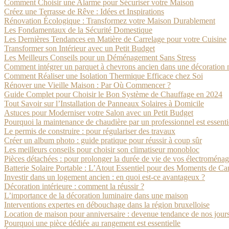
Comment Choisir une Alarme pour Sécuriser votre Maison
Créez une Terrasse de Rêve : Idées et Inspirations
Rénovation Écologique : Transformez votre Maison Durablement
Les Fondamentaux de la Sécurité Domestique
Les Dernières Tendances en Matière de Carrelage pour votre Cuisine
Transformer son Intérieur avec un Petit Budget
Les Meilleurs Conseils pour un Déménagement Sans Stress
Comment intégrer un parquet à chevrons ancien dans une décoration
Comment Réaliser une Isolation Thermique Efficace chez Soi
Rénover une Vieille Maison : Par Où Commencer ?
Guide Complet pour Choisir le Bon Système de Chauffage en 2024
Tout Savoir sur l’Installation de Panneaux Solaires à Domicile
Astuces pour Moderniser votre Salon avec un Petit Budget
Pourquoi la maintenance de chaudière par un professionnel est essentie
Le permis de construire : pour régulariser des travaux
Créer un album photo : guide pratique pour réussir à coup sûr
Les meilleurs conseils pour choisir son climatiseur monobloc
Pièces détachées : pour prolonger la durée de vie de vos électroménag
Batterie Solaire Portable : L’Atout Essentiel pour des Moments de 
Investir dans un logement ancien : en quoi est-ce avantageux ?
Décoration intérieure : comment la réussir ?
L’importance de la décoration luminaire dans une maison
Interventions expertes en débouchage dans la région bruxelloise
Location de maison pour anniversaire : devenue tendance de nos jour
Pourquoi une pièce dédiée au rangement est essentielle