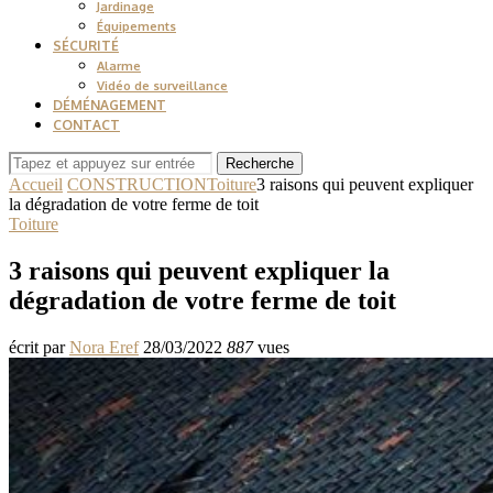
Jardinage
Équipements
SÉCURITÉ
Alarme
Vidéo de surveillance
DÉMÉNAGEMENT
CONTACT
Recherche
Accueil
CONSTRUCTION
Toiture
3 raisons qui peuvent expliquer
la dégradation de votre ferme de toit
Toiture
3 raisons qui peuvent expliquer la
dégradation de votre ferme de toit
écrit par
Nora Eref
28/03/2022
887
vues