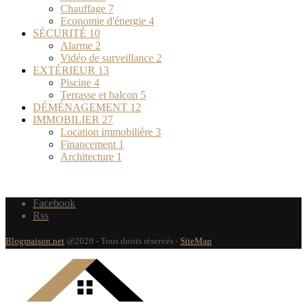
Chauffage
7
Economie d'énergie
4
SÉCURITÉ
10
Alarme
2
Vidéo de surveillance
2
EXTÉRIEUR
13
Piscine
4
Terrasse et balcon
5
DÉMÉNAGEMENT
12
IMMOBILIER
27
Location immobilière
3
Financement
1
Architecture
1
Facebook
Rss
Blogmaison.net
@2020 - Tous droits réservés -
SiteMap