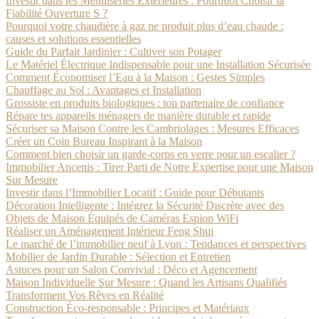
Investir dans les Menuiseries Extérieures : Pourquoi Choisir la
Fiabilité Ouverture S ?
Pourquoi votre chaudière à gaz ne produit plus d’eau chaude :
causes et solutions essentielles
Guide du Parfait Jardinier : Cultiver son Potager
Le Matériel Électrique Indispensable pour une Installation Sécurisée
Comment Économiser l’Eau à la Maison : Gestes Simples
Chauffage au Sol : Avantages et Installation
Grossiste en produits biologiques : ton partenaire de confiance
Répare tes appareils ménagers de manière durable et rapide
Sécuriser sa Maison Contre les Cambriolages : Mesures Efficaces
Créer un Coin Bureau Inspirant à la Maison
Comment bien choisir un garde-corps en verre pour un escalier ?
Immobilier Ancenis : Tirer Parti de Notre Expertise pour une Maison
Sur Mesure
Investir dans l’Immobilier Locatif : Guide pour Débutants
Décoration Intelligente : Intégrez la Sécurité Discrète avec des
Objets de Maison Équipés de Caméras Espion WiFi
Réaliser un Aménagement Intérieur Feng Shui
Le marché de l’immobilier neuf à Lyon : Tendances et perspectives
Mobilier de Jardin Durable : Sélection et Entretien
Astuces pour un Salon Convivial : Déco et Agencement
Maison Individuelle Sur Mesure : Quand les Artisans Qualifiés
Transforment Vos Rêves en Réalité
Construction Éco-responsable : Principes et Matériaux