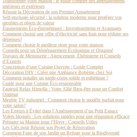
Transformer votre maison : le guide complet des aménagements
intérieurs et extérieurs
Réussir la Décoration de son Premier Appartement
Self-stockage sécurisé : la solution moderne pour protéger vos
meubles et objets de valeur
Équipements Éco-énergétiques : Investissements et Avantages
Comment choisir une offre d’électricité sans frais pour réduire ses
dépenses?
Comment choisir le meilleur store pour votre maison
Conseils pour un Déménagement Écologique et Organisé
Travaux de Menuiserie : Agencement, Ébénisterie et Conseils
d’Experts
Conception d’une Cuisine Ouverte : Guide Complet
Décoration DIY : Créer une Ambiance Bohème chez Soi
Comment installer un garde-corps solide et esthétique ?
Guide pour une Cuisine Éco-responsable
Fauteuil Relax Himolla : Votre Allié Bien-être pour un Confort
Optimal
Meuble TV industriel : Comment choisir le modèle parfait pour
votre salon?
Les Erreurs à Éviter dans l’Aménagement d’un Petit Espace
Volets bloqués : Les solutions rapides pour une réparation efficace
Préparer sa Maison pour l’Hiver : Conseils Utiles
Les Clés pour Réussir son Projet de Rénovation
Comment Faire de son Jardin un Refuge pour la Biodiversité