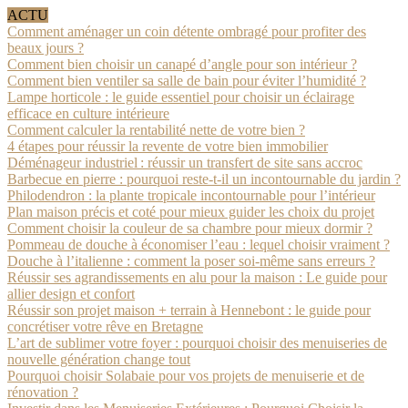
ACTU
Comment aménager un coin détente ombragé pour profiter des
beaux jours ?
Comment bien choisir un canapé d’angle pour son intérieur ?
Comment bien ventiler sa salle de bain pour éviter l’humidité ?
Lampe horticole : le guide essentiel pour choisir un éclairage
efficace en culture intérieure
Comment calculer la rentabilité nette de votre bien ?
4 étapes pour réussir la revente de votre bien immobilier
Déménageur industriel : réussir un transfert de site sans accroc
Barbecue en pierre : pourquoi reste-t-il un incontournable du jardin ?
Philodendron : la plante tropicale incontournable pour l’intérieur
Plan maison précis et coté pour mieux guider les choix du projet
Comment choisir la couleur de sa chambre pour mieux dormir ?
Pommeau de douche à économiser l’eau : lequel choisir vraiment ?
Douche à l’italienne : comment la poser soi-même sans erreurs ?
Réussir ses agrandissements en alu pour la maison : Le guide pour
allier design et confort
Réussir son projet maison + terrain à Hennebont : le guide pour
concrétiser votre rêve en Bretagne
L’art de sublimer votre foyer : pourquoi choisir des menuiseries de
nouvelle génération change tout
Pourquoi choisir Solabaie pour vos projets de menuiserie et de
rénovation ?